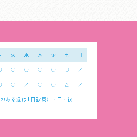
月
火
水
木
金
土
日
〇
〇
〇
〇
〇
〇
／
〇
〇
／
〇
〇
△
／
のある週は1日診療）・日・祝