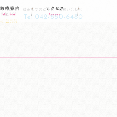
診療案内
アクセス
丁目23-5
お電話でのご予約・お問い合わせ
e恂恂館 101
Medical
Access
Tel.042-850-6480
科口腔外科