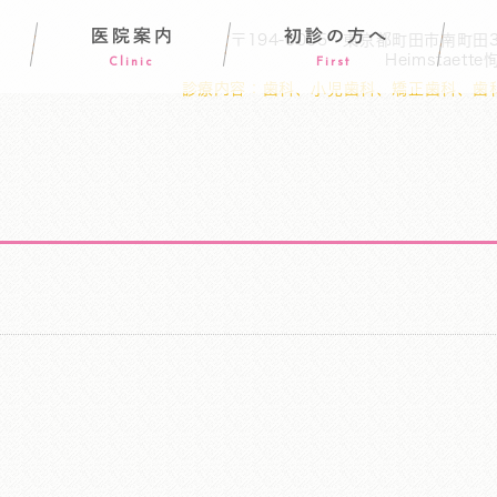
医院案内
初診の方へ
〒194-0005
東京都町田市南町田3
Heimstaett
Clinic
First
診療内容：
歯科、小児歯科、矯正歯科、歯